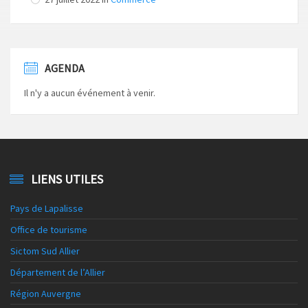
AGENDA
Il n'y a aucun événement à venir.
LIENS UTILES
Pays de Lapalisse
Office de tourisme
Sictom Sud Allier
Département de l’Allier
Région Auvergne